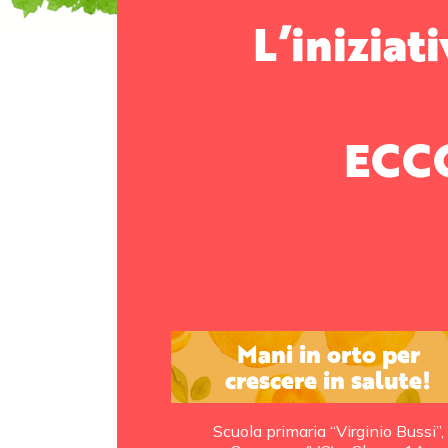
L’iniziat
ECC
Mani in orto per
crescere in salute!
Scuola primaria “Virginio Bussi”,