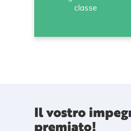
classe
Il vostro impeg
premiato!