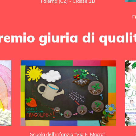
Falerna (CZ) - Classe 1B
F
remio giuria di quali
Scuola dell’infanzia “Via E. Macro”,