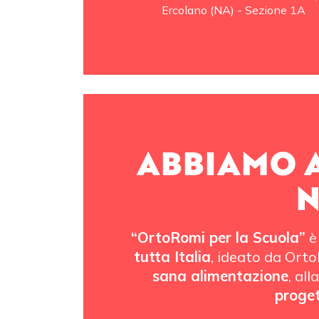
Ercolano (NA) - Sezione 1A
ABBIAMO A
N
“OrtoRomi per la Scuola”
è 
tutta Italia
, ideato da Ort
sana alimentazione
, all
proget