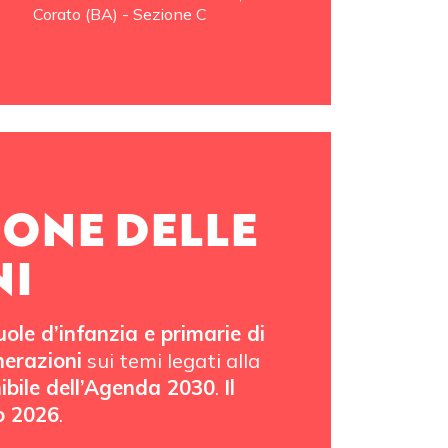
Corato (BA) - Sezione C
IONE DELLE
NI
uole d’infanzia e primarie di
nerazioni
sui temi legati alla
nibile dell’Agenda 2030
.
Il
o 2026
.