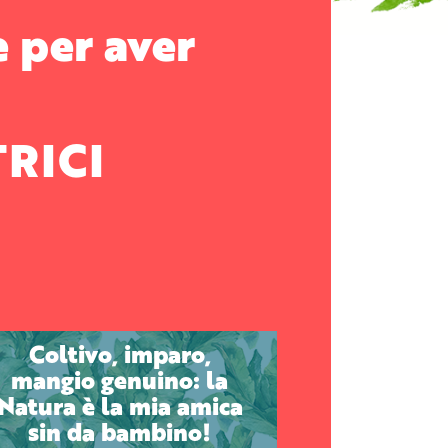
e per aver
RICI
Coltivo, imparo,
mangio genuino: la
Natura è la mia amica
sin da bambino!