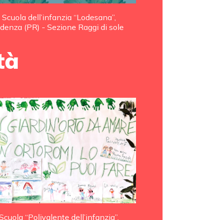
Scuola dell’infanzia “Lodesana”,
idenza (PR) - Sezione Raggi di sole
tà
Scuola “Polivalente dell’infanzia”,