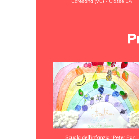
Caresana (VC) - Classe 1A
P
Scuola dell’infanzia “Peter Pan”,