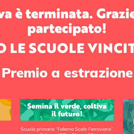
iva è terminata. Grazi
partecipato!
O LE SCUOLE VINCIT
Premio a estrazione
Semina il verde, coltiva
il futuro!
Scuola primaria “Falerna Scalo Ferroviario”,